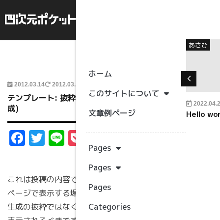
">
未分類
あさひ
Read More
ホーム
2012.03.14
2012.03.14
カテゴリー
このサイトについて
テンプレート: 抜粋 (自動生
2013.01.5
WP-Hangouts
2022.04.
成)
未分類
文章例ページ
マークアップ: 特殊記号を含
Hello wor
むタイトル ~`!@#$%^&*()-
おおさか
Facebook
Twitter
Line
Pocket
共
_=+{}[]/;:'"?,.>
Pages
有
オーストラリア
Pages
エジプト
これは投稿の内容です。単独
Pages
えいご
ページで表示する場合、自動
生成の抜粋ではなく、これが
Categories
ウクライナ