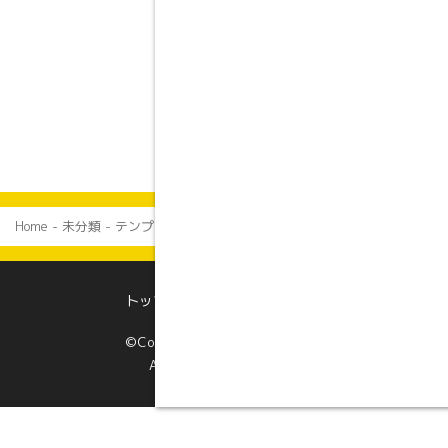
ずリストを実装している場
合なども表示にズレがない
か確認しておきましょう。
Home
-
未分類
-
テンプレート: 抜粋 (自動生成)
トップページ
プロフィール
©Copyright 四次元ポケット.
All Rights Reserved.