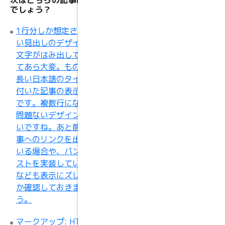
次はこちらの記事はいかが
でしょう？
マークアップ: テキ
1行分しか想定されていな
スト配置
い見出しのデザインだと
文字がはみ出してしまっ
てあら大変。ものすごく
長い日本語のタイトルが
付いた記事の表示テスト
です。複数行になっても
問題ないデザインだとい
いですね。あと前後の記
事へのリンクを出力して
いる場合や、パンくずリ
ストを実装している場合
なども表示にズレがない
か確認しておきましょ
う。
マークアップ: HTML タ