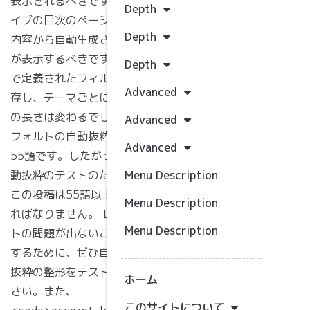
表示されるべきです。アーカ
Depth
うえの
イブの目次のページは、この
Depth
内容から自動生成された抜粋
いろは
が表示するべきです。テーマ
Depth
イタリア
で定義されたフィルターに依
Advanced
存し、テーマごとに自動抜粋
アメリカ
の長さは変わるでしょう。デ
Advanced
あさひ
フォルトの自動抜粋の長さは
Advanced
55語です。したがって、自
新着記事
動抜粋のテストのためには、
Menu Description
この投稿は55語以上でなけ
Hello world!
Menu Description
ればなりません。 レイアウ
Menu Description
トの問題が出ないことを保証
するために、ぜひ自動生成の
1行分しか想定され
抜粋の整形をテストしてくだ
ホーム
ていない見出しのデ
さい。また、
ザインだと文字がは
み出してしまってあ
このサイトについて