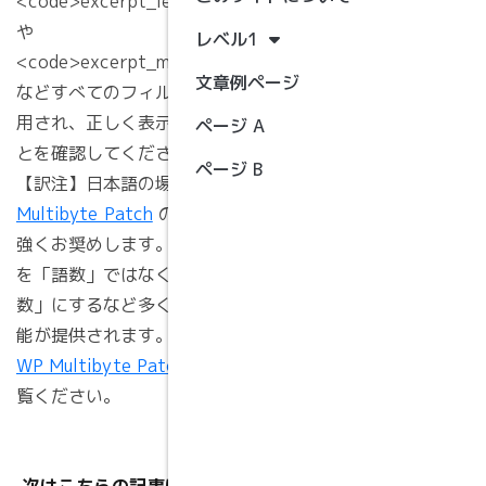
<code>excerpt_length</code>
ら大変。ものすごく
や
長い日本語のタイト
レベル1
ルが付いた記事の表
<code>excerpt_more</code>
示テストです。複数
文章例ページ
などすべてのフィルターが適
行になっても問題な
いデザインだといい
用され、正しく表示されるこ
ページ A
ですね。あと前後の
とを確認してください。
記事へのリンクを出
ページ B
力している場合や、
【訳注】日本語の場合、
WP
パンくずリストを実
Multibyte Patch
の利用を
装している場合など
も表示にズレがない
強くお奨めします。抜粋の量
か確認しておきまし
を「語数」ではなく「文字
ょう。
数」にするなど多くの補助機
マークアップ:
能が提供されます。詳しくは
HTML タグとフォー
WP Multibyte Patch
をご
マット
覧ください。
マークアップ: 画像
の配置