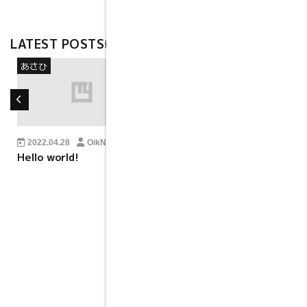
LATEST POSTS
最新記事
あさひ
未分類
2022.04.28
OikNov
2014.01.5
mypacecreator
Hello world!
1行分しか想定されていな
い見出しのデザインだと文
字がはみ出してしまってあ
ら大変。ものすごく長い日
本語のタイトルが付いた記
事の表示テストです。複数
行になっても問題ないデザ
インだといいですね。あと
前後の記事へのリンクを出
力している場合や、パンく