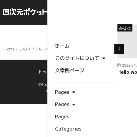
">
未分類
あさひ
Read More
ホーム
Home
-
このサイトについて
-
コメントのついたページ
このサイトについて
2013.01.5
WP-Hangouts
2022.04
文章例ページ
マークアップ: 特殊記号を含む
Hello wo
トップページ
プロフィール
タイトル ~`!@#$%^&*()-
©Copyright 四次元ポケット.
_=+{}[]/;:'"?,.>
All Rights Reserved.
Pages
Pages
Pages
Categories