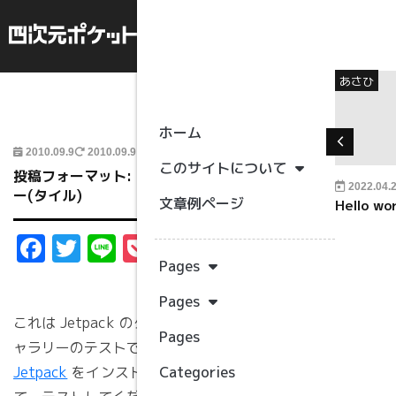
">
未分類
あさひ
Read More
ホーム
2010.09.9
2010.09.9
カテゴリー
このサイトについて
投稿フォーマット: ギャラリ
2013.01.5
WP-Hangouts
2022.04.
ー(タイル)
未分類
文章例ページ
マークアップ: 特殊記号を含
Hello wor
むタイトル ~`!@#$%^&*()-
おおさか
Facebook
Twitter
Line
Pocket
共
_=+{}[]/;:'"?,.>
Pages
有
オーストラリア
Pages
エジプト
これは Jetpack のタイルギ
Pages
えいご
ャラリーのテストです。
Jetpack
をインストールし
Categories
ウクライナ