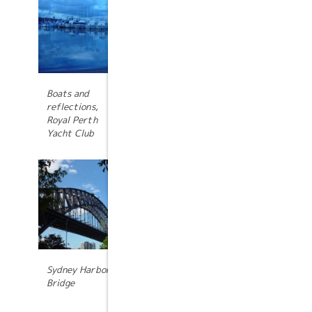
マークアップ: テキ
スト配置
Boats and
reflections,
Royal Perth
Yacht Club
Sydney Harbor
Bridge