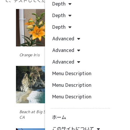
て、テストしてください。
Depth
うえの
Depth
いろは
Depth
イタリア
Advanced
アメリカ
Advanced
あさひ
Orange Iris
Advanced
新着記事
Menu Description
Hello world!
Menu Description
Menu Description
1行分しか想定され
Beach at Big Sur,
ホーム
ていない見出しのデ
CA
ザインだと文字がは
み出してしまってあ
このサイトについて