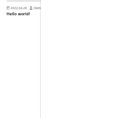
2022.04.28
OikNov
2014.01.5
mypacecreator
Hello world!
1行分しか想定されていな
い見出しのデザインだと文
字がはみ出してしまってあ
ら大変。ものすごく長い日
本語のタイトルが付いた記
事の表示テストです。複数
行になっても問題ないデザ
インだといいですね。あと
前後の記事へのリンクを出
力している場合や、パンく
ずリストを実装している場
合なども表示にズレがない
か確認しておきましょう。