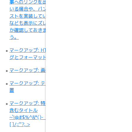
事へのリンクを出力して
いる場合や、パンくずリ
ストを実装している場合
なども表示にズレがない
か確認しておきましょ
う。
マークアップ: HTML タ
グとフォーマット
マークアップ: 画像の配置
マークアップ: テキスト配
置
マークアップ: 特殊記号を
含むタイトル
~`!@#$%^&*()-_=+{}
[]/;:'"?,.>