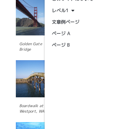
ら大変。ものすごく
長い日本語のタイト
レベル1
ルが付いた記事の表
示テストです。複数
文章例ページ
行になっても問題な
いデザインだといい
ページ A
ですね。あと前後の
記事へのリンクを出
Golden Gate
ページ B
力している場合や、
Bridge
パンくずリストを実
装している場合など
も表示にズレがない
か確認しておきまし
ょう。
マークアップ:
HTML タグとフォー
マット
Boardwalk at
Westport, WA
マークアップ: 画像
の配置